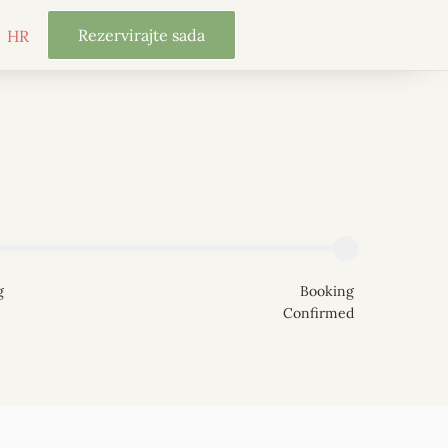
Rezervirajte sada
HR
Rezervirajte
R