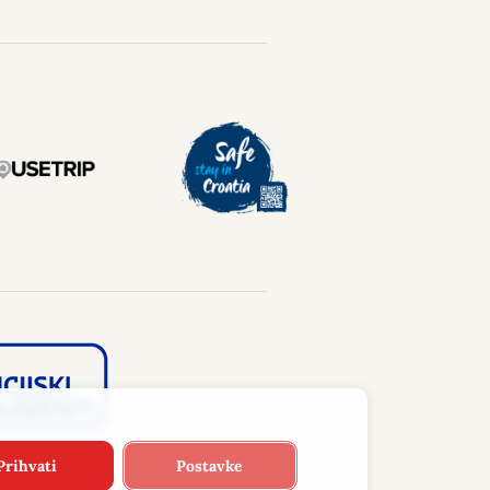
Prihvati
Postavke