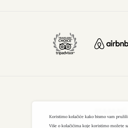
i
v
e
:
Koristimo kolačiće kako bismo vam pružili 
Više o kolačićima koje koristimo možete s