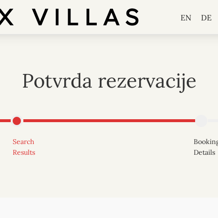
EN
DE
Potvrda rezervacije
EN
DE
H