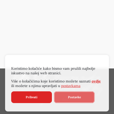
Koristimo kolačiće kako bismo vam pružili najbolje
iskustvo na našoj web stranici.
Villa OX
: bezvremenska
Više o kolačićima koje koristimo možete saznati
ovdje
ili možete s njima upravljati u
postavkama
elegancija i privatnost bez
Prihvati
Postavke
premca