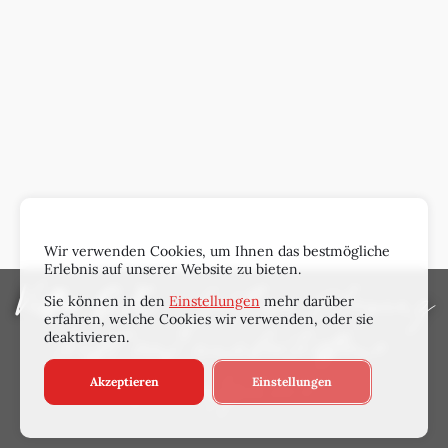
Wir verwenden Cookies, um Ihnen das bestmögliche
Erlebnis auf unserer Website zu bieten.
Sie können in den
Einstellungen
mehr darüber
Villa OX
: Zeitlose Eleganz
erfahren, welche Cookies wir verwenden, oder sie
deaktivieren.
trifft auf unübertroffene
Akzeptieren
Einstellungen
Privatsphäre